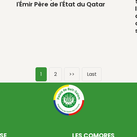
l'Émir Père de l'État du Qatar
I
1
2
>>
Last
SE
LES COMORES