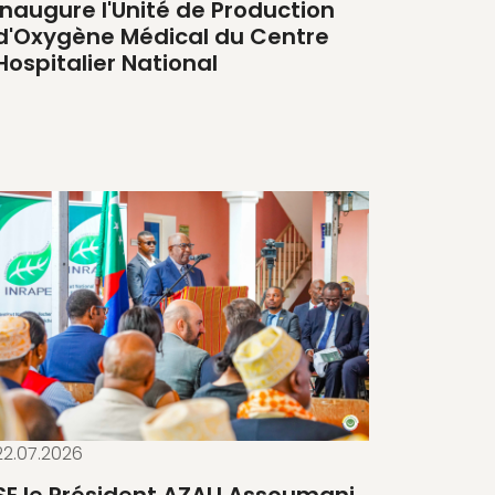
inaugure l'Unité de Production
d'Oxygène Médical du Centre
Hospitalier National
22.07.2026
SE le Président AZALI Assoumani